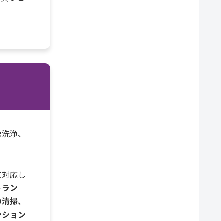
管洗浄、
に対応し
トラン
の清掃、
ンション