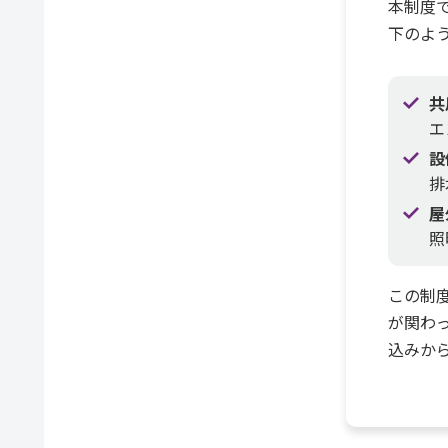
本制度
下のよ
共
エ
設
排
屋
照
この制
が関わ
込みか