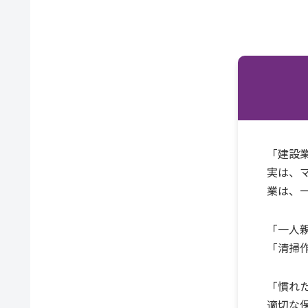
「建設
実は、
業は、
「一人
「清掃
「慣れ
適切な