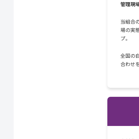
管理現
当組合
場の実
プ。
全国の
合わせ