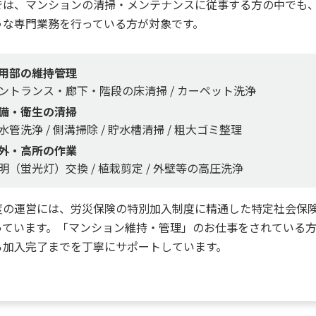
では、マンションの清掃・メンテナンスに従事する方の中でも
うな専門業務を行っている方が対象です。
用部の維持管理
ントランス・廊下・階段の床清掃 / カーペット洗浄
備・衛生の清掃
水管洗浄 / 側溝掃除 / 貯水槽清掃 / 粗大ゴミ整理
外・高所の作業
明（蛍光灯）交換 / 植栽剪定 / 外壁等の高圧洗浄
度の運営には、労災保険の特別加入制度に精通した特定社会保
っています。「マンション維持・管理」のお仕事をされている
ら加入完了までを丁寧にサポートしています。