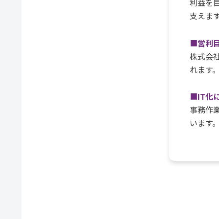
利益を
支えま
■
営利
株式会
れます
■
IT化
事務作
います