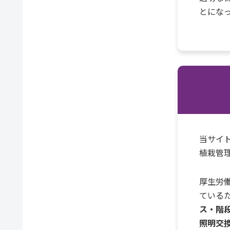
とにな
当サイ
植栽管
厚生労
ている
ス・階
照明交