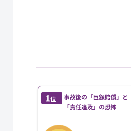
1
事故後の「巨額賠償」と
位
「責任追及」の恐怖