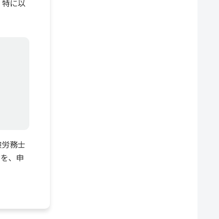
、特に以
険労務士
方を、申