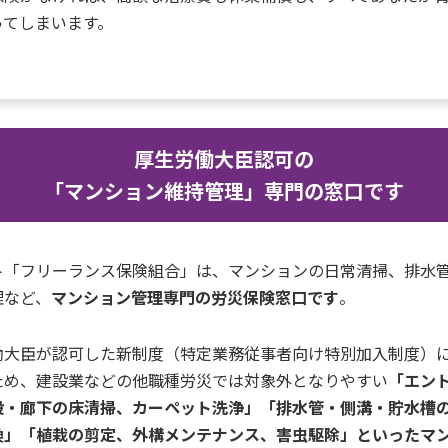
ってしまいます。
厚生労働大臣認可の
「マンション維持管理」専門の窓口です
ト「フリーランス保険組合」は、マンションの日常清掃、排水
理など、
マンション管理
専門の労災保険窓口です
。
働大臣が認可した新制度（特定業務従事者向け特別加入制度）
ため、建設業などの他職種労災では対象外となりやすい
「エン
段・廊下の床清掃、カーペット洗浄」
「排水管・側溝・貯水槽
換」
「植栽の剪定、外構メンテナンス、害虫駆除」といったマ