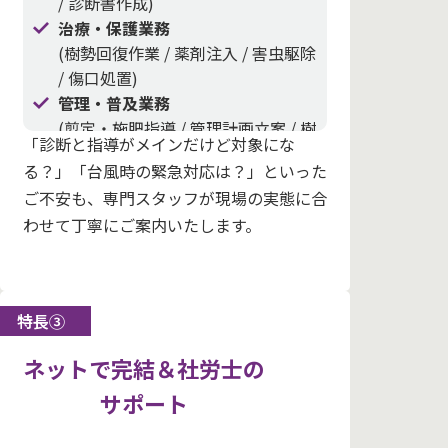
/ 診断書作成)
治療・保護業務
(樹勢回復作業 / 薬剤注入 / 害虫駆除
/ 傷口処置)
管理・普及業務
(剪定・施肥指導 / 管理計画立案 / 樹
「診断と指導がメインだけど対象にな
木に関する教育活動)
る？」「台風時の緊急対応は？」といった
ご不安も、専門スタッフが現場の実態に合
わせて丁寧にご案内いたします。
特長③
ネットで完結＆社労士の
サポート