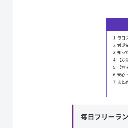
毎日
労災
知っ
【方
【方
安心
まと
毎日フリーラ