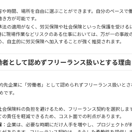
容や時間、場所を自由に選ぶことができます。自分のペースで
働き方が可能です。
準法の適用がなく、労災保険や社会保険といった保護を受ける
特に現場作業などリスクのある仕事においては、万が一の事故
め、自主的に労災保険へ加入することが強く推奨されます。
働者として認めずフリーランス扱いとする理由
約先企業に「労働者」として認められずフリーランス扱いとさ
めです。
社会保険料の負担を避けるため、フリーランス契約を選択しま
ての責任を軽減できるため、コスト面での利点があります。
保
：企業は、必要な時期にだけ人手を増やし、プロジェクトが
とがあります。フリーランス契約は、そうした柔軟性を提供し