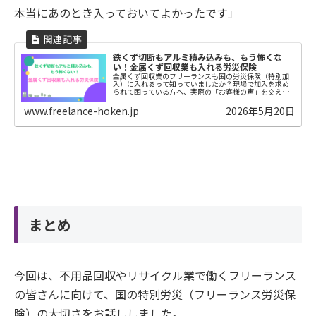
本当にあのとき入っておいてよかったです」
鉄くず切断もアルミ積み込みも、もう怖くな
い！金属くず回収業も入れる労災保険
金属くず回収業のフリーランスも国の労災保険（特別加
入）に入れるって知っていましたか？現場で加入を求め
られて困っている方へ、実際の「お客様の声」を交えな
がら、仕事内容やフリーランス労災保険のメリットにつ
いて優しく分かりやすく解説します！
www.freelance-hoken.jp
2026年5月20日
まとめ
今回は、不用品回収やリサイクル業で働くフリーランス
の皆さんに向けて、国の特別労災（フリーランス労災保
険）の大切さをお話ししました。