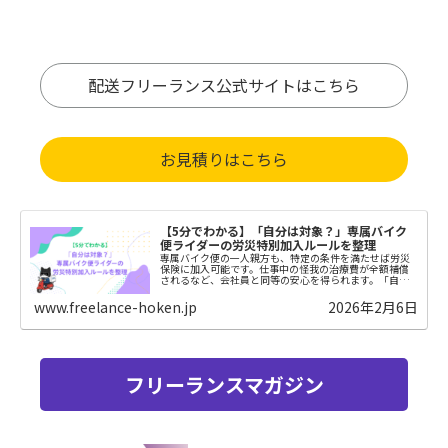
配送フリーランス公式サイトはこちら
お見積りはこちら
【5分でわかる】「自分は対象？」専属バイク
便ライダーの労災特別加入ルールを整理
専属バイク便の一人親方も、特定の条件を満たせば労災
保険に加入可能です。仕事中の怪我の治療費が全額補償
されるなど、会社員と同等の安心を得られます。「自分
は入れる？」「何が必要？」という疑問を5分で解決。プ
ロとして、長く安全に働くための第一歩です。
www.freelance-hoken.jp
2026年2月6日
フリーランスマガジン