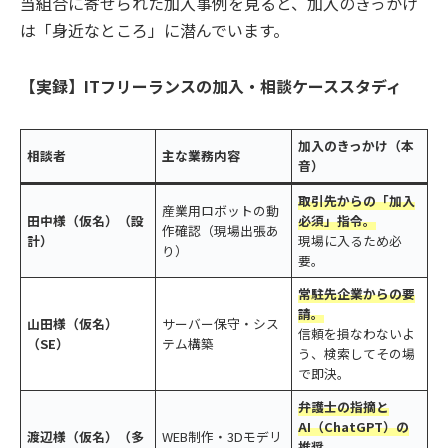
当組合に寄せられた加入事例を見ると、加入のきっかけ
は「身近なところ」に潜んでいます。
【実録】ITフリーランスの加入・相談ケーススタディ
加入のきっかけ（本
相談者
主な業務内容
音）
取引先からの「加入
産業用ロボットの動
田中様（仮名）（設
必須」指令。
作確認（現場出張あ
計）
現場に入るため必
り）
要。
常駐先企業からの要
請。
山田様（仮名）
サーバー保守・シス
信頼を損なわないよ
（SE）
テム構築
う、検索してその場
で即決。
弁護士の指摘と
AI（ChatGPT）の
渡辺様（仮名）（多
WEB制作・3Dモデリ
推奨。