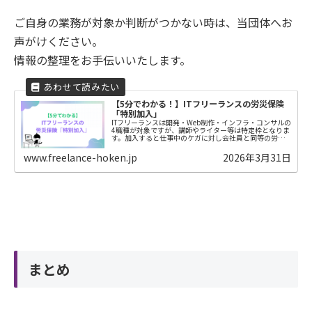
ご自身の業務が対象か判断がつかない時は、当団体へお
声がけください。
情報の整理をお手伝いいたします。
【5分でわかる！】ITフリーランスの労災保険
「特別加入」
ITフリーランスは開発・Web制作・インフラ・コンサルの
4職種が対象ですが、講師やライター等は特定枠となりま
す。加入すると仕事中のケガに対し会社員と同等の労災
補償が受けられ、治療費無料や日額約80%の休業給付、
後遺症・遺族への手厚い支援が受けられます。この制度
www.freelance-hoken.jp
2026年3月31日
により、万一の際も自分や家族を守り抜き、リスクを恐
れず安心して事業に専念できるという大きな結果を得ら
れます。
まとめ