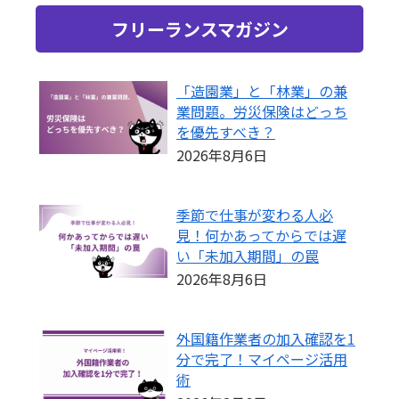
フリーランスマガジン
「造園業」と「林業」の兼
業問題。労災保険はどっち
を優先すべき？
2026年8月6日
季節で仕事が変わる人必
見！何かあってからでは遅
い「未加入期間」の罠
2026年8月6日
外国籍作業者の加入確認を1
分で完了！マイページ活用
術