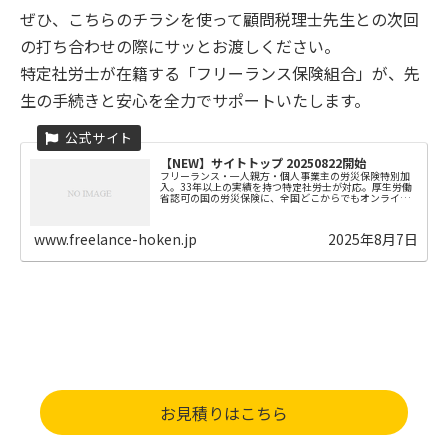
ぜひ、こちらのチラシを使って顧問税理士先生との次回
の打ち合わせの際にサッとお渡しください。
特定社労士が在籍する「フリーランス保険組合」が、先
生の手続きと安心を全力でサポートいたします。
【NEW】サイトトップ 20250822開始
フリーランス・一人親方・個人事業主の労災保険特別加
入。33年以上の実績を持つ特定社労士が対応。厚生労働
省認可の国の労災保険に、全国どこからでもオンライン
で手続きが可能！仕事中のケガや病気、収入の不安を解
決し、あなたの働き方を守ります。
www.freelance-hoken.jp
2025年8月7日
お見積りはこちら