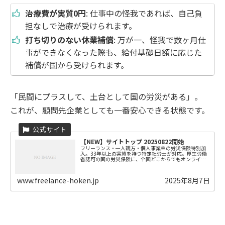
治療費が実質0円
: 仕事中の怪我であれば、自己負
担なしで治療が受けられます。
打ち切りのない休業補償
: 万が一、怪我で数ヶ月仕
事ができなくなった際も、給付基礎日額に応じた
補償が国から受けられます。
「民間にプラスして、土台として国の労災がある」。
これが、顧問先企業としても一番安心できる状態です。
【NEW】サイトトップ 20250822開始
フリーランス・一人親方・個人事業主の労災保険特別加
入。33年以上の実績を持つ特定社労士が対応。厚生労働
省認可の国の労災保険に、全国どこからでもオンライン
で手続きが可能！仕事中のケガや病気、収入の不安を解
決し、あなたの働き方を守ります。
www.freelance-hoken.jp
2025年8月7日