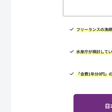
フリーランスの漁
水産庁が検討して
「会費1年分0円」
日