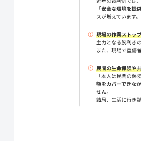
近年の裁判例では
「安全な環境を提
スが増えています。
現場の作業ストッ
主力となる腕利き
また、現場で重傷
民間の生命保険や
「本人は民間の保
額をカバーできな
せん。
結局、生活に行き