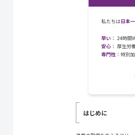
私たちは
日本
早い
： 24時
安心
： 厚生労
専門性
：特別
はじめに