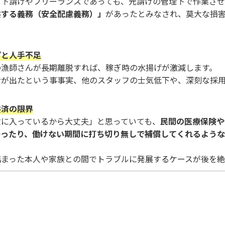
、下請けやフリーランスであっても、元請けの管理下で作業さ
供する義務（安全配慮義務）」
があったとみなされ、莫大な損
プと人手不足
の漁師さんが長期離脱すれば、稼ぎ時の水揚げが激減します。
者が出たという事事実、他のスタッフの士気低下や、深刻な採
共済の限界
険に入っているから大丈夫」と思っていても、
民間の医療保険や
かったり、働けない期間に打ち切り無しで補償してくれるよう
詰まった本人や家族との間でトラブルに発展するケースが後を