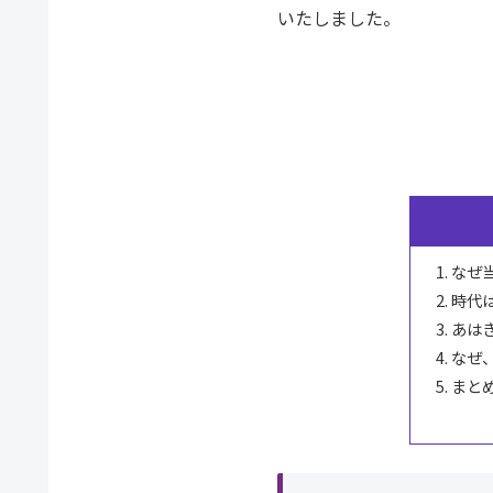
いたしました。
なぜ
時代
あは
なぜ
まと