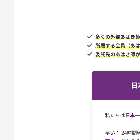
多くの外部あはき
所属する会員（あ
委託先のあはき師
日
私たちは
日本
早い
： 24時