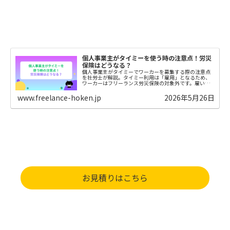
個人事業主がタイミーを使う時の注意点！労災
保険はどうなる？
個人事業主がタイミーでワーカーを募集する際の注意点
を社労士が解説。タイミー利用は「雇用」となるため、
ワーカーはフリーランス労災保険の対象外です。雇い主
としての責任や労災の考え方について分かりやすくまと
めました。
www.freelance-hoken.jp
2026年5月26日
お見積りはこちら