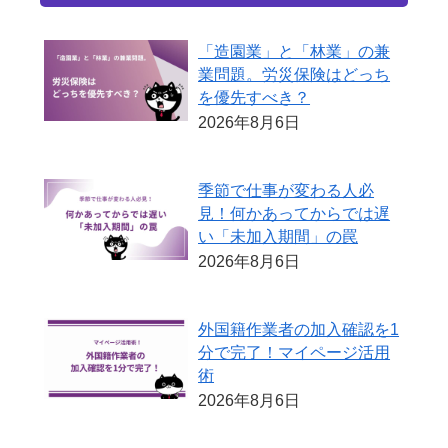
「造園業」と「林業」の兼
業問題。労災保険はどっち
を優先すべき？
2026年8月6日
季節で仕事が変わる人必
見！何かあってからでは遅
い「未加入期間」の罠
2026年8月6日
外国籍作業者の加入確認を1
分で完了！マイページ活用
術
2026年8月6日