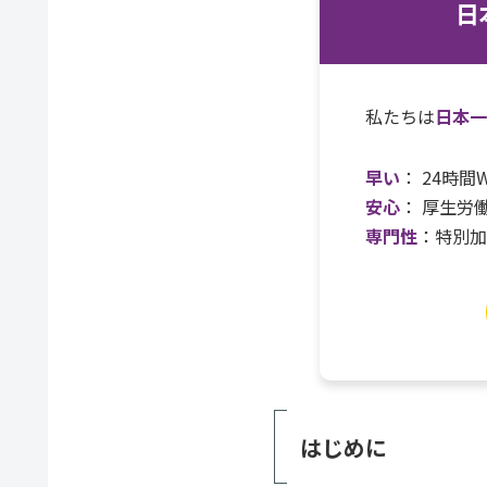
日
私たちは
日本
早い
： 24時
安心
： 厚生労
専門性
：特別
はじめに