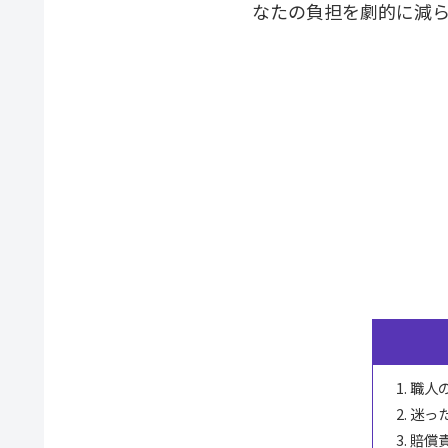
なたの負担を劇的に減
職人
迷っ
賠償