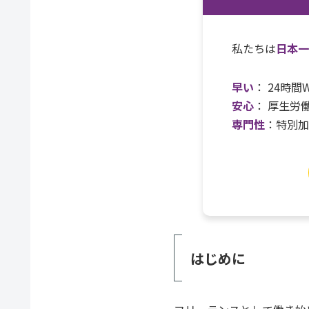
私たちは
日本
早い
： 24時
安心
： 厚生労
専門性
：特別
はじめに