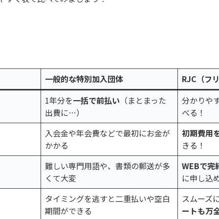
一般的な特別加入団体
RJC（フ
1年分を
一括で前払い
（まとまった
分かりやす
出費に…）
べる！
入会金や年会費などで最初にお金が
初期費用
かかる
きる！
難しい専門用語や、書類の郵送が多
WEBで完
くて大変
に申し込
タイミングを逃すと二重払いや空白
スムーズ
期間ができる
ートも万