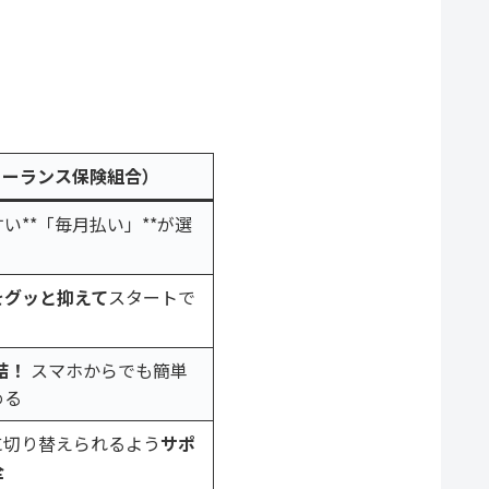
リーランス保険組合）
い**「毎月払い」**が選
をグッと抑えて
スタートで
結！
スマホからでも簡単
める
に切り替えられるよう
サポ
全