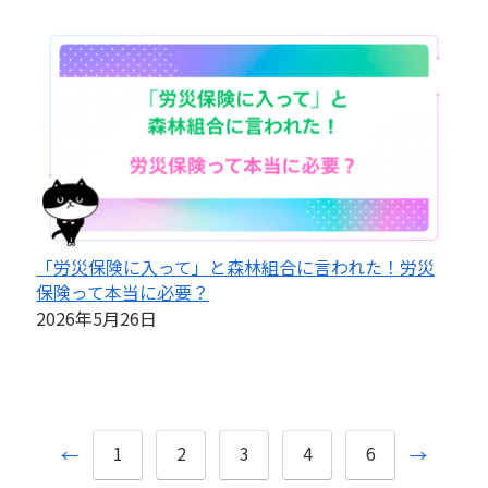
「労災保険に入って」と森林組合に言われた！労災
保険って本当に必要？
2026年5月26日
1
2
3
4
6
←
→