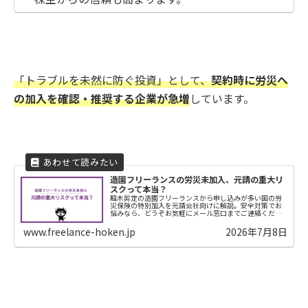
「トラブルを未然に防ぐ投資」として、
契約時に労災へ
の加入を確認・推奨する企業が急増
しています。
造園フリーランスの労災未加入、元請の重大リ
スクって本当？
庭木剪定の造園フリーランスから申し込みが多い国の労
災保険の特別加入を元請会社向けに解説。安全対策でお
悩みなら、どうぞお気軽にメール窓口までご連絡くださ
い。
www.freelance-hoken.jp
2026年7月8日