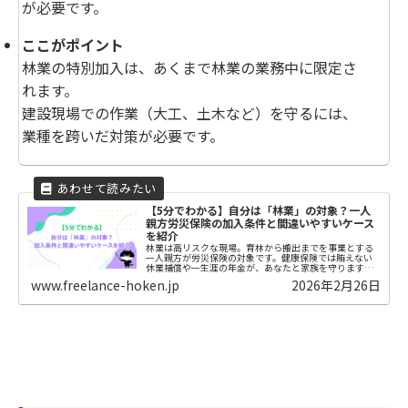
が必要です。
ここがポイント
林業の特別加入は、あくまで林業の業務中に限定さ
れます。
建設現場での作業（大工、土木など）を守るには、
業種を跨いだ対策が必要です。
【5分でわかる】自分は「林業」の対象？一人
親方労災保険の加入条件と間違いやすいケース
を紹介
林業は高リスクな現場。育林から搬出までを事業とする
一人親方が労災保険の対象です。健康保険では賄えない
休業補償や一生涯の年金が、あなたと家族を守ります。
プロとして適切な保険加入が不可欠です。区分に迷う方
www.freelance-hoken.jp
2026年2月26日
は、まず当組合へご相談ください。