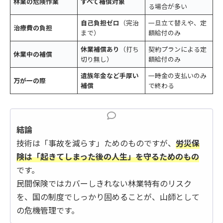
林業の危険作業
すべて補償対象
る場合が多い
自己負担ゼロ
（完治
一旦立て替えや、定
治療費の負担
まで）
額給付のみ
休業補償あり
（打ち
契約プランによる定
休業中の補償
切り無し）
額給付のみ
遺族年金など手厚い
一時金の支払いのみ
万が一の際
補償
で終わる
結論
技術は「事故を減らす」ためのものですが、
労災保
険は「起きてしまった後の人生」を守るためのもの
です。
民間保険ではカバーしきれない林業特有のリスク
を、国の制度でしっかり固めることが、山師として
の危機管理です。