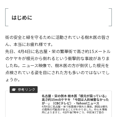
はじめに
街の安全と緑を守るために活動されている樹木医の皆さ
ん、本当にお疲れ様です。
先日、4月4日に名古屋・栄の繁華街で高さ約15メートル
のケヤキが根元から倒れるという衝撃的な事故がありま
したね。ニュース映像で、樹木医の方が倒伏した根元を
点検されている姿を目にされた方も多いのではないでし
ょうか。
名古屋・栄の倒木 樹木医「根元が腐っている」
高さ約15mのケヤキ 「今回は人的被害なかった
が…」（CBCテレビ） - Yahoo!ニュース
4月4日に名古屋・栄で街路樹が倒れた事故。原因は根元
の腐敗の可能性があることがわかりました。中土木事務
所によりますと、4日午後7時半ごろ、中区栄3丁目の松坂
屋名古屋店の東側で、約30年前に植えら