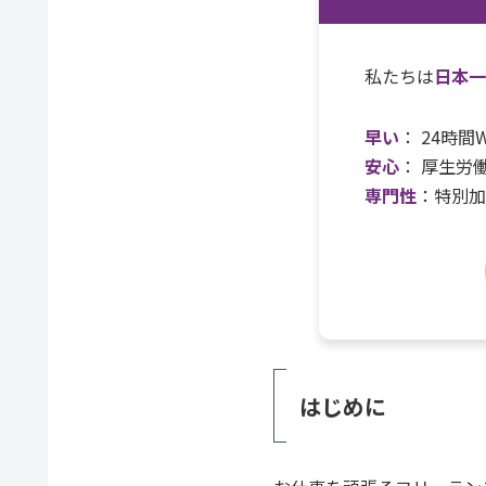
私たちは
日本
早い
： 24時
安心
： 厚生労
専門性
：特別
はじめに