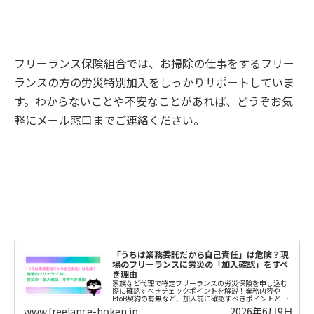
フリーランス保険組合では、お掃除の仕事をするフリー
ランスの方の労災特別加入をしっかりサポートしていま
す。わからないことや不安なことがあれば、どうぞお気
軽にメール窓口までご連絡ください。
「うちは業務委託だから自己責任」は危険？現
場のフリーランスに労災の「加入確認」をすべ
き理由
家族など代理で特定フリーランスの労災保険を申し込む
際に確認すべきチェックポイントを解説！業務内容や
BtoB契約の有無など、加入前に確認すべきポイントと
は？
www.freelance-hoken.jp
2026年6月9日