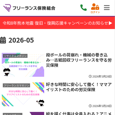
ログイン
令和8年熊本地震 復旧・復興応援キャンペーンのお知らせ▶
2026-05
段ボールの荷崩れ・機械の巻き込
リサイクルマガジン
み…古紙回収フリーランスを守る労
災保険
2026年5月28日
好きな時間に安心して働く！ママア
フリーランスマガジン
イリストのための労災保険
2026年5月28日
絵を描く仕事は全員入れる？アニメ
アニメマガジン