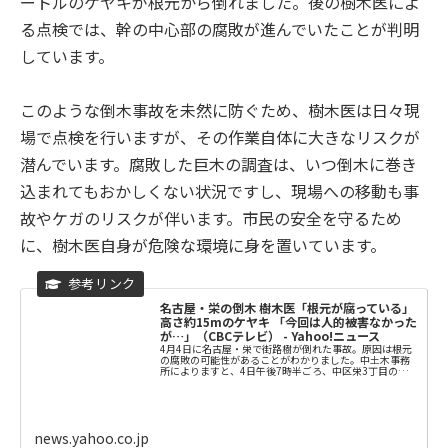
ートルのケヤキが根元から倒れました。後の樹木医によ
る点検では、幹の中心部の腐敗が進んでいたことが判明
しています。
このような倒木事故を未然に防ぐため、樹木医は日々現
場で点検を行いますが、その作業自体に大きなリスクが
潜んでいます。腐敗した巨木の調査は、いつ倒木に巻き
込まれてもおかしくない状況ですし、現場への移動も事
故やケガのリスクが伴います。市民の安全を守るため
に、樹木医自身が危険な環境に身を置いています。
名古屋・栄の倒木 樹木医「根元が腐っている」
高さ約15mのケヤキ 「今回は人的被害なかった
が…」（CBCテレビ） - Yahoo!ニュース
4月4日に名古屋・栄で街路樹が倒れた事故。原因は根元
の腐敗の可能性があることがわかりました。中土木事務
所によりますと、4日午後7時半ごろ、中区栄3丁目の松坂
屋名古屋店の東側で、約30年前に植えら
news.yahoo.co.jp