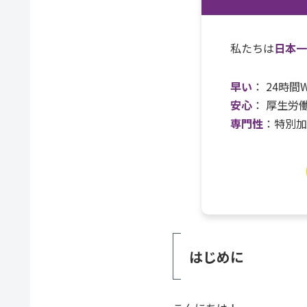
私たちは
日本
早い
： 24時
安心
： 厚生労
専門性
：特別
はじめに