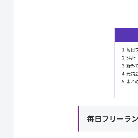
毎日
5月
野外
元請
まと
毎日フリーラ