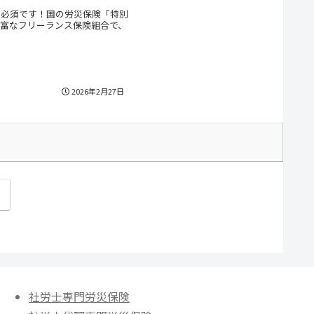
は必須です！国の労災保険「特別
富なフリーランス保険組合で、
2026年2月27日
次
へ
社労士専門労災保険