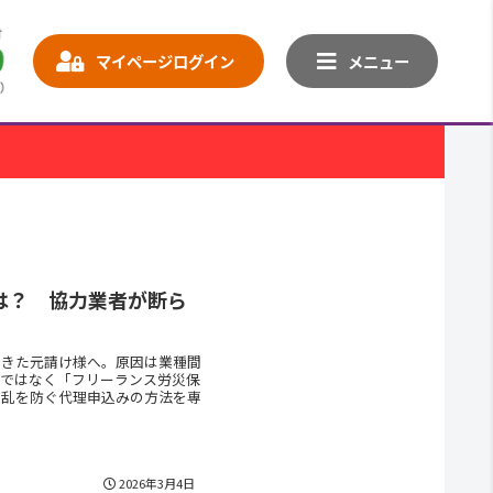
マイページログイン
メニュー
は？ 協力業者が断ら
がきた元請け様へ。原因は業種間
用ではなく「フリーランス労災保
混乱を防ぐ代理申込みの方法を専
2026年3月4日