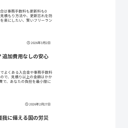
合は事務手数料も更新料も0
る見積もり方法や、更新忘れを防
理を楽にしたい、賢いフリーラン
2026年3月2日
？追加費用なしの安心
体でよくある入会金や事務手数料
なので、見積り以上の金額はかか
合費で、あなたの負担を最小限に
2026年2月27日
怪我に備える国の労災