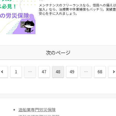
メンテナンスのフリーランスなら、怪我への備え
加入」なら、治療費や休業補償もバッチリ。実績豊
安心を手に入れましょう。
次のページ
前
1
…
47
48
49
…
68
へ
造船業専門労災保険