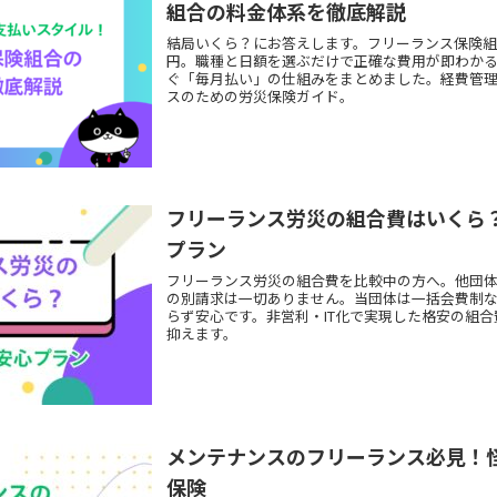
組合の料金体系を徹底解説
結局いくら？にお答えします。フリーランス保険組
円。職種と日額を選ぶだけで正確な費用が即わか
ぐ「毎月払い」の仕組みをまとめました。経費管
スのための労災保険ガイド。
フリーランス労災の組合費はいくら
プラン
フリーランス労災の組合費を比較中の方へ。他団
の別請求は一切ありません。当団体は一括会費制
らず安心です。非営利・IT化で実現した格安の組
抑えます。
メンテナンスのフリーランス必見！
保険